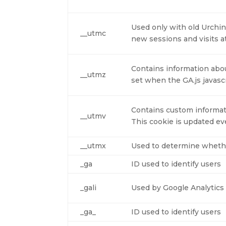
Used only with old Urchin
__utmc
new sessions and visits at
Contains information abou
__utmz
set when the GA.js javasc
Contains custom informat
__utmv
This cookie is updated ev
__utmx
Used to determine whether 
_ga
ID used to identify users
_gali
Used by Google Analytics 
_ga_
ID used to identify users