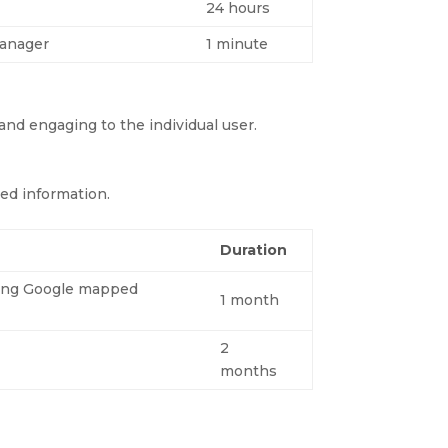
24 hours
Manager
1 minute
and engaging to the individual user.
sed information.
Duration
ewing Google mapped
1 month
2
months