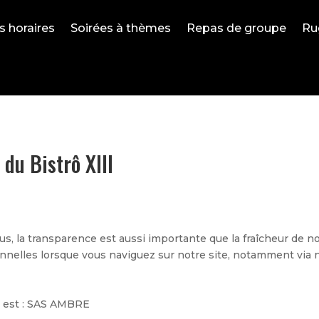
 horaires
Soirées à thèmes
Repas de groupe
Ru
 du Bistrô XIII
us, la transparence est aussi importante que la fraîcheur de n
elles lorsque vous naviguez sur notre site, notamment via no
s est : SAS AMBRE