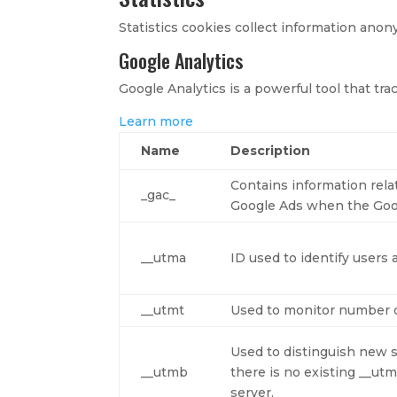
Statistics cookies collect information ano
Google Analytics
Google Analytics is a powerful tool that tr
Learn more
Name
Description
Contains information rel
_gac_
Google Ads when the Goog
__utma
ID used to identify users
__utmt
Used to monitor number o
Used to distinguish new se
__utmb
there is no existing __ut
server.